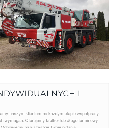
NDYWIDUALNYCH I
agamy naszym klientom na każdym etapie współpracy.
ch wymagań. Oferujemy krótko- lub długo terminowy
. Odpowiemy na wszystkie Twoje pytania.